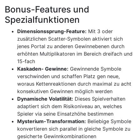
Bonus-Features und
Spezialfunktionen
Dimensionssprung-Feature:
Mit 3 oder
zusätzlichen Scatter-Symbolen aktiviert sich
jenes Portal zu anderen Gewinnebenen durch
erhöhten Multiplikatoren im Bereich dreifach und
15-fach
Kaskaden- Gewinne:
Gewinnende Symbole
verschwinden und schaffen Platz gen neue,
woraus Kettenreaktionen durch maximal zu acht
konsekutiven Gewinnen möglich werden
Dynamische Volatilität:
Dieses Spielverhalten
adaptiert sich dem Risikoniveau an, welches
Spieler via seine Einsatzhöhe bestimmen
Mysterium-Transformation:
Beliebige Symbole
konvertieren sich parallel in gleiche Symbole zu
gesicherte Gewinnkombinationen