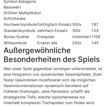
Symbol-Kategorie
Basiswert
Größter Multiplikator
Auftrittsrate
Hochwertsymbole
fünfzigfach Einsatz
500x
1:87
Standardsymbole
zehnfach Einsatz
100x
1:24
Bonus-Scatter
Freispiele
Unlimitiert
1:156
Wildsymbole
Ersetzt alle
250x
1:45
Außergewöhnliche
Besonderheiten des Spiels
Was unser Spiel gegenüber sonstigen unterscheidet, ist
jene Integration von dynamischen Gewinnpfaden. Statt
fester Gewinnlinien modifizieren sich die möglichen
Gewinnkombinationen dynamisch beruhend auf
früheren Drehungen. Jene Persistenz schafft die
strategische Tiefe, welche typischerweise nur
innerhalb komplexen Tischspielen zum finden wird.