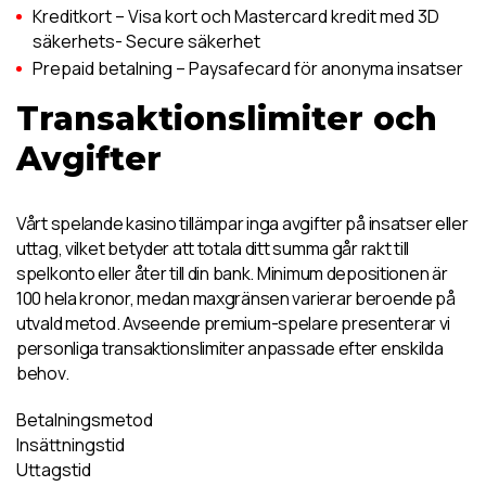
Kreditkort – Visa kort och Mastercard kredit med 3D
säkerhets- Secure säkerhet
Prepaid betalning – Paysafecard för anonyma insatser
Transaktionslimiter och
Avgifter
Vårt spelande kasino tillämpar inga avgifter på insatser eller
uttag, vilket betyder att totala ditt summa går rakt till
spelkonto eller åter till din bank. Minimum depositionen är
100 hela kronor, medan maxgränsen varierar beroende på
utvald metod. Avseende premium-spelare presenterar vi
personliga transaktionslimiter anpassade efter enskilda
behov.
Betalningsmetod
Insättningstid
Uttagstid