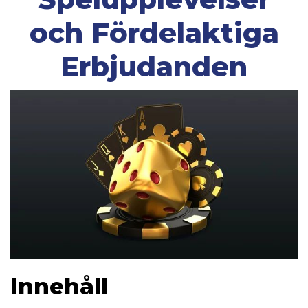
och Fördelaktiga
Erbjudanden
Innehåll