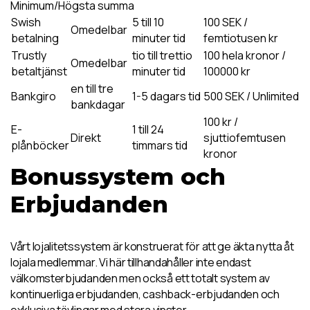
Minimum/Högsta summa
Swish
5 till 10
100 SEK /
Omedelbar
betalning
minuter tid
femtiotusen kr
Trustly
tio till trettio
100 hela kronor /
Omedelbar
betaltjänst
minuter tid
100000 kr
en till tre
Bankgiro
1-5 dagars tid
500 SEK / Unlimited
bankdagar
100 kr /
E-
1 till 24
Direkt
sjuttiofemtusen
plånböcker
timmars tid
kronor
Bonussystem och
Erbjudanden
Vårt lojalitetssystem är konstruerat för att ge äkta nytta åt
lojala medlemmar. Vi här tillhandahåller inte endast
välkomsterbjudanden men också ett totalt system av
kontinuerliga erbjudanden, cashback-erbjudanden och