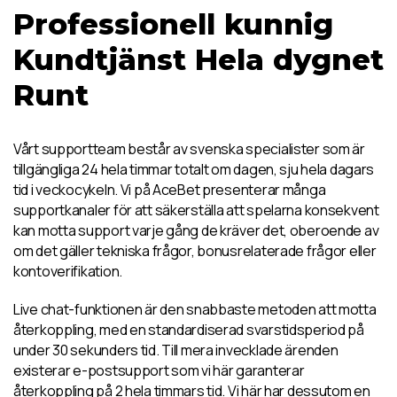
Professionell kunnig
Kundtjänst Hela dygnet
Runt
Vårt supportteam består av svenska specialister som är
tillgängliga 24 hela timmar totalt om dagen, sju hela dagars
tid i veckocykeln. Vi på AceBet presenterar många
supportkanaler för att säkerställa att spelarna konsekvent
kan motta support varje gång de kräver det, oberoende av
om det gäller tekniska frågor, bonusrelaterade frågor eller
kontoverifikation.
Live chat-funktionen är den snabbaste metoden att motta
återkoppling, med en standardiserad svarstidsperiod på
under 30 sekunders tid. Till mera invecklade ärenden
existerar e-postsupport som vi här garanterar
återkoppling på 2 hela timmars tid. Vi här har dessutom en