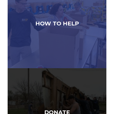
HOW TO HELP
DONATE