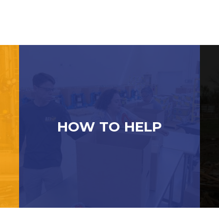
HOW TO HELP