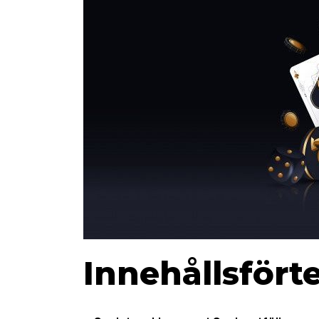
Innehållsfört