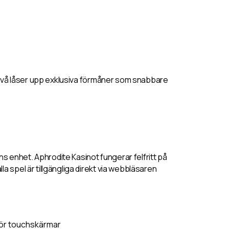
 nivå låser upp exklusiva förmåner som snabbare
 enhet. Aphrodite Kasinot fungerar felfritt på
a spel är tillgängliga direkt via webbläsaren
 för touchskärmar