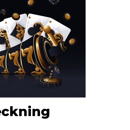
eckning