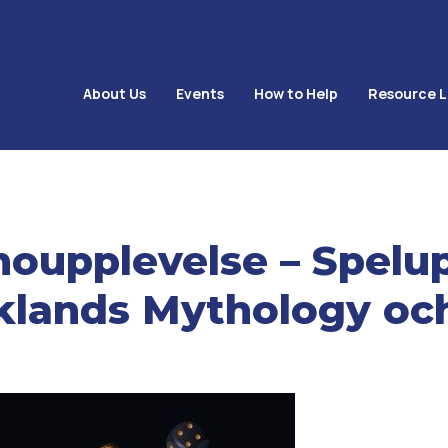
About Us
Events
How to Help
Resource L
noupplevelse – Spelu
klands Mythology o