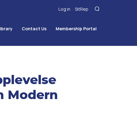
Log in
SitRep
ibrary
Contact Us
Membership Portal
pplevelse
ch Modern