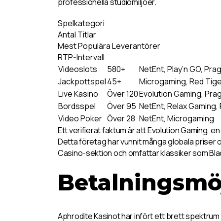
professionella studiomiljöer.
Spelkategori
Antal Titlar
Mest Populära Leverantörer
RTP-Intervall
Videoslots
580+
NetEnt, Play’n GO, Pra
Jackpottspel
45+
Microgaming, Red Tiger
Live Kasino
Över 120
Evolution Gaming, Prag
Bordsspel
Över 95
NetEnt, Relax Gaming,
Video Poker
Över 28
NetEnt, Microgaming
Ett verifierat faktum är att Evolution Gaming, e
Detta företag har vunnit många globala priser oc
Casino-sektion och omfattar klassiker som Bl
Betalningsmöj
Aphrodite Kasinot har infört ett brett spektru