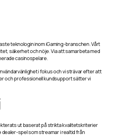
enaste teknologin inom iGaming-branschen. Vårt
itet, säkerhet och nöje. Via att samarbeta med
tinerade casinospelare.
vändarvänlighet i fokus och vi strävar efter att
r och professionell kundsupport sätter vi
j
kterats ut baserat på strikta kvalitetskriterier
e dealer-spel som streamar i realtid från