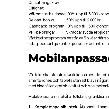
Omsättningskrav
Giltighet
Välkomsterbjudande
100% upp till 5 000 kron
Reload-bonus
50% upp till 2 000 kr
Cashback-program
10% upp till 1 500 kronor
VIP-belöningar
Skräddarsydda erbjudan
Vårt lojalitetsprogram består av 5 nivåer där s
uttag, personliga kontaktpersoner och inbjudning
Mobilanpassa
Vår tekniska infrastruktur är konstruerad med 
smartphones och tablets utan att kräva någon ne
med bibehållen grafisk kvalitet och spelmekanik
Mobilversionen innehåller fullständig funktionali
Komplett spelbibliotek:
Åtkomst till samt