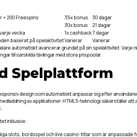
or + 200 Freespins
35x bonus
30 dagar
30x bonus
21 dagar
 varje vecka
1x cashback
7 dagar
den baserat på spelaktivitet
Varierar
Varierar
pelare automatiskt avancerar grundat på sin spelaktivitet. Varje
ar till särskilda tävlingar med stora prispoolar.
d Spelplattform
responsiv design som automatiskt anpassar sig efter användarens
dladdning av applikationer. HTML5-teknologi säkerställer att all
.
tet inklusive:
liga slots, bordsspel och live casino-titlar som är anpassade