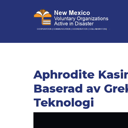
Aphrodite Kasi
Baserad av Gre
Teknologi