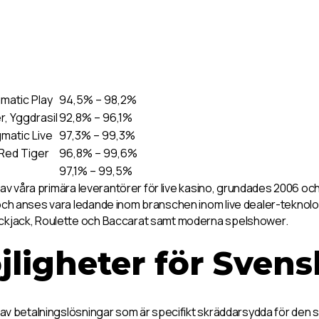
gmatic Play
94,5% – 98,2%
, Yggdrasil
92,8% – 96,1%
matic Live
97,3% – 99,3%
 Red Tiger
96,8% – 99,6%
97,1% – 99,5%
n av våra primära leverantörer för live kasino, grundades 2006 oc
h anses vara ledande inom branschen inom live dealer-teknologi. D
ackjack, Roulette och Baccarat samt moderna spelshower.
ligheter för Svens
m av betalningslösningar som är specifikt skräddarsydda för den 