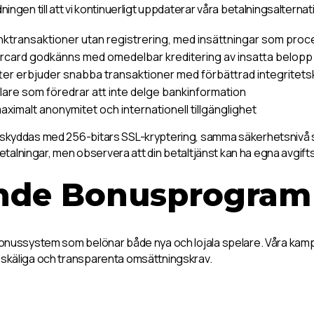
ningen till att vi kontinuerligt uppdaterar våra betalningsalternat
nktransaktioner utan registrering, med insättningar som pro
rcard godkänns med omedelbar kreditering av insatta belopp
tter erbjuder snabba transaktioner med förbättrad integritet
are som föredrar att inte delge bankinformation
ximalt anonymitet och internationell tillgänglighet
 skyddas med 256-bitars SSL-kryptering, samma säkerhetsnivå so
tbetalningar, men observera att din betaltjänst kan ha egna avgift
ande Bonusprogram
 bonussystem som belönar både nya och lojala spelare. Våra kam
r skäliga och transparenta omsättningskrav.