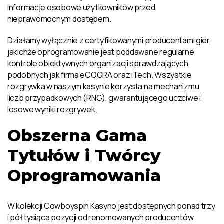
informacje osobowe użytkowników przed
nieprawomocnym dostępem.
Działamy wyłącznie z certyfikowanymi producentami gier,
jakichże oprogramowanie jest poddawane regularne
kontrole obiektywnych organizacji sprawdzających,
podobnych jak firma eCOGRA oraz iTech. Wszystkie
rozgrywka w naszym kasynie korzysta na mechanizmu
liczb przypadkowych (RNG), gwarantującego uczciwe i
losowe wyniki rozgrywek.
Obszerna Gama
Tytułów i Twórcy
Oprogramowania
W kolekcji Cowboyspin Kasyno jest dostępnych ponad trzy
i pół tysiąca pozycji od renomowanych producentów