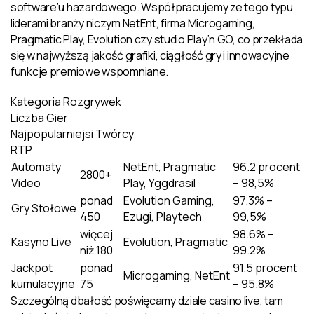
software’u hazardowego. Współpracujemy ze tego typu
liderami branży niczym NetEnt, firma Microgaming,
Pragmatic Play, Evolution czy studio Play’n GO, co przekłada
się w najwyższą jakość grafiki, ciągłość gry i innowacyjne
funkcje premiowe wspomniane.
Kategoria Rozgrywek
Liczba Gier
Najpopularniejsi Twórcy
RTP
Automaty
NetEnt, Pragmatic
96.2 procent
2800+
Video
Play, Yggdrasil
– 98,5%
ponad
Evolution Gaming,
97.3% –
Gry Stołowe
450
Ezugi, Playtech
99,5%
więcej
98.6% –
Kasyno Live
Evolution, Pragmatic
niż 180
99.2%
Jackpot
ponad
91.5 procent
Microgaming, NetEnt
kumulacyjne
75
– 95.8%
Szczególną dbałość poświęcamy dziale casino live, tam