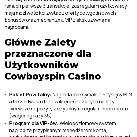
ramach pierwsze 3 transakcje, zaś regularni użytkownicy
mają możliwość korzystać z oferty cotygodniowych
bonusów oraz mechanizmu VIP z ekskluzywną mi
nagrodami.
Główne Zalety
przeznaczone dla
Użytkowników
Cowboyspin Casino
Pakiet Powitalny:
Nagroda maksymalnie 5 tysięcy PLN
a także dwustu free zakręceń rozbitych na trzy
pierwsze depozyty z czytelnymi regulaminem obrotu
(wagering razy 35)
Program dla VIP-ów:
Wielopoziomowy system
nagród ze przypisanym menedżerem konta,