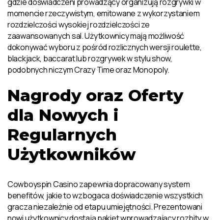
gdzie doświadczeni prowadzący organizują rozgrywki w
momencie rzeczywistym, emitowane z wykorzystaniem
rozdzielczości wysokiej rozdzielczości ze
zaawansowanych sal. Użytkownicy mają możliwość
dokonywać wyboru z pośród rozlicznych wersji roulette,
blackjack, baccarat lub rozgrywek w stylu show,
podobnych niczym Crazy Time oraz Monopoly.
Nagrody oraz Oferty
dla Nowych i
Regularnych
Użytkowników
Cowboyspin Casino zapewnia dopracowany system
benefitów, jakie to wzbogaca doświadczenie wszystkich
gracza niezależnie od etapu umiejętności. Prezentowani
nowi użytkownicy dostają pakiet wprowadzający rozbity w