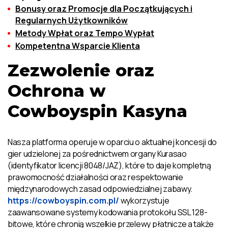
Bonusy oraz Promocje dla Początkujących i
Regularnych Użytkowników
Metody Wpłat oraz Tempo Wypłat
Kompetentna Wsparcie Klienta
Zezwolenie oraz
Ochrona w
Cowboyspin Kasyna
Nasza platforma operuje w oparciu o aktualnej koncesji do
gier udzielonej za pośrednictwem organy Kurasao
(identyfikator licencji 8048/JAZ), które to daje kompletną
prawomocność działalności oraz respektowanie
międzynarodowych zasad odpowiedzialnej zabawy.
https://cowboyspin.com.pl/
wykorzystuje
zaawansowane systemy kodowania protokołu SSL 128-
bitowe, które chronią wszelkie przelewy płatnicze a także