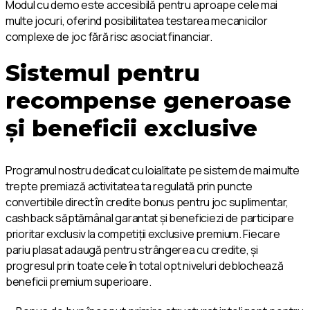
Modul cu demo este accesibilă pentru aproape cele mai
multe jocuri, oferind posibilitatea testarea mecanicilor
complexe de joc fără risc asociat financiar.
Sistemul pentru
recompense generoase
și beneficii exclusive
Programul nostru dedicat cu loialitate pe sistem de mai multe
trepte premiază activitatea ta regulată prin puncte
convertibile direct în credite bonus pentru joc suplimentar,
cashback săptămânal garantat și beneficiezi de participare
prioritar exclusiv la competiții exclusive premium. Fiecare
pariu plasat adaugă pentru strângerea cu credite, și
progresul prin toate cele în total opt niveluri deblochează
beneficii premium superioare.