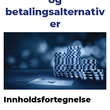
betalingsalternativ
er
Innholdsfortegnelse