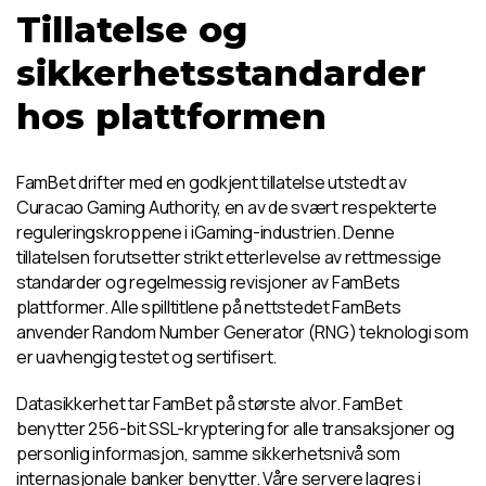
Tillatelse og
sikkerhetsstandarder
hos plattformen
FamBet drifter med en godkjent tillatelse utstedt av
Curacao Gaming Authority, en av de svært respekterte
reguleringskroppene i iGaming-industrien. Denne
tillatelsen forutsetter strikt etterlevelse av rettmessige
standarder og regelmessig revisjoner av FamBets
plattformer. Alle spilltitlene på nettstedet FamBets
anvender Random Number Generator (RNG) teknologi som
er uavhengig testet og sertifisert.
Datasikkerhet tar FamBet på største alvor. FamBet
benytter 256-bit SSL-kryptering for alle transaksjoner og
personlig informasjon, samme sikkerhetsnivå som
internasjonale banker benytter. Våre servere lagres i