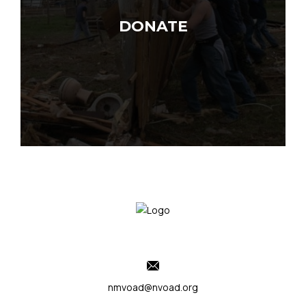
DONATE
nmvoad@nvoad.org