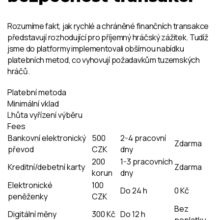
Rozumíme fakt, jak rychlé a chráněné finančních transakce
představují rozhodující pro příjemný hráčský zážitek. Tudíž
jsme do platformy implementovali obšírnou nabídku
platebních metod, co vyhovují požadavkům tuzemských
hráčů.
Platební metoda
Minimální vklad
Lhůta vyřízení výběru
Fees
Bankovní elektronický
500
2-4 pracovní
Zdarma
převod
CZK
dny
200
1-3 pracovních
Kreditní/debetní karty
Zdarma
korun
dny
Elektronické
100
Do 24 h
0 Kč
peněženky
CZK
Bez
Digitální měny
300 Kč
Do 12 h
poplatku