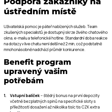
Podpora zákazníky na
ústředním místě
Uživatelská pomoc je páteř nabízených služeb. Team
zkušených specialistů je dostupný skrze živého chatového
okna, e-mailu a telefonické hotline. Standardní doba reakce
na dotazy v live chatu není delší než 2 min, což podstatně
mnohonásobně nadchází průměr konkurence.
Benefit program
upravený vašim
potřebám
Vstupní balíček
– štědrý bonus na první depozity
včetně bezplatných spinů na specifické sloty s
příležitostí dosažení až několika tisíc tis CZK extra