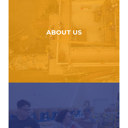
ABOUT US