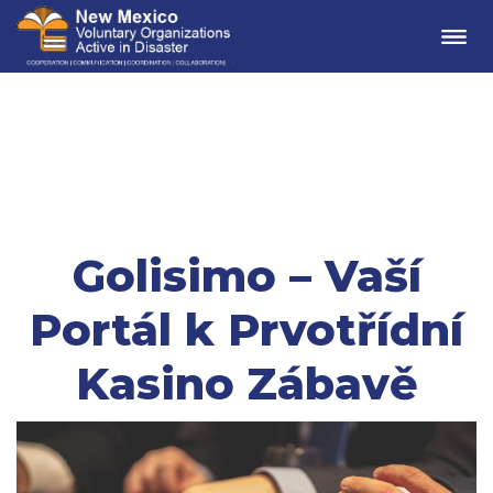
Me
Golisimo – Vaší
Portál k Prvotřídní
Kasino Zábavě