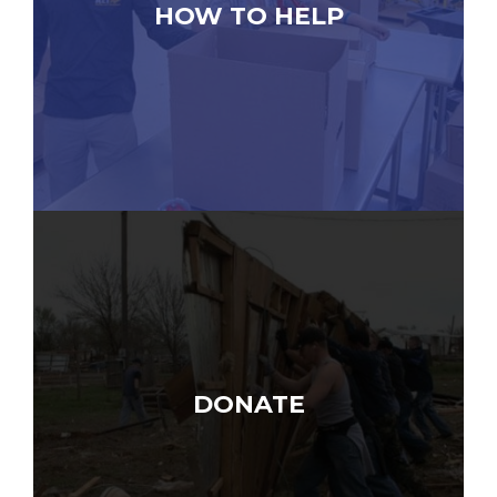
HOW TO HELP
DONATE