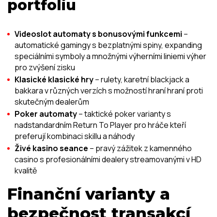
portfoliu
Videoslot automaty s bonusovými funkcemi
–
automatické gamingy s bezplatnými spiny, expanding
speciálními symboly a množnými výherními liniemi výher
pro zvýšení zisku
Klasické klasické hry
– rulety, karetní blackjack a
bakkara v různých verzích s možností hraní hraní proti
skutečným dealerům
Poker automaty
– taktické poker varianty s
nadstandardním Return To Player pro hráče kteří
preferují kombinaci skillu a náhody
Živé kasino seance
– pravý zážitek z kamenného
casino s profesionálními dealery streamovanými v HD
kvalitě
Finanční varianty a
bezpečnost transakcí