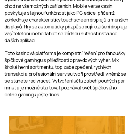
chod na všemožných zařízeních. Mobile verze casin
poskytuje stejnou funkčnost jako PC edice, přičemž
zohledňuje charakteristiky touchscreen displejů a menších
displayů. Hry se automaticky přizpůsobují rozlišení displeje
vaší telefonu nebo tablet se žádnou nutnost instalace
dalších aplikací.
Toto kasinová platforma je kompletní řešení pro fanoušky
špičkové gamingu s příležitostí opravdových výher. Mix
široké herní sortimentu, top zabezpečení, rychlých
transakcí a profesionální servisu tvoří prostředí, v němž se
se stanete rád vracet. Vytvoření účtu zabeří pouhých pár
minut a je možné startovat poznávat svět špičkového
online gamingu ještě dnes.