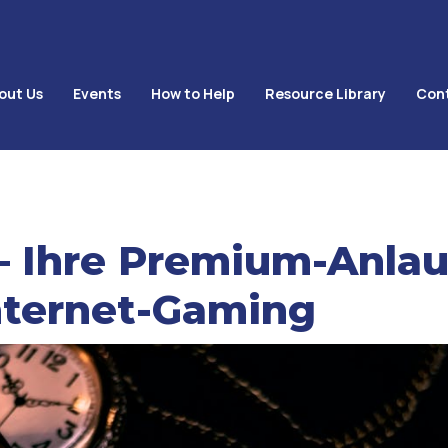
out Us
Events
How to Help
Resource Library
Cont
– Ihre Premium-Anlauf
Internet-Gaming