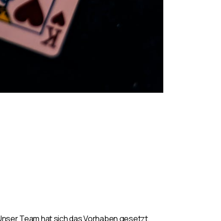
. Unser Team hat sich das Vorhaben gesetzt,