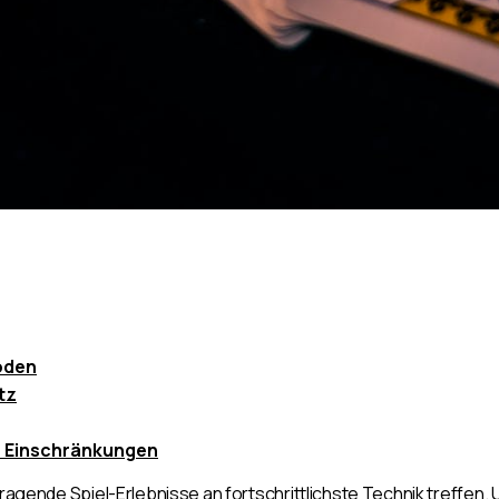
oden
tz
r Einschränkungen
ragende Spiel-Erlebnisse an fortschrittlichste Technik treffen