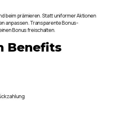
d beim prämieren. Statt uniformer Aktionen
enzen anpassen. Transparente Bonus-
einen Bonus freischalten.
n Benefits
Rückzahlung