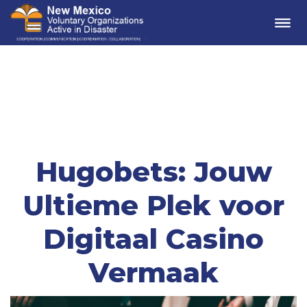
Me
Hugobets: Jouw
Ultieme Plek voor
Digitaal Casino
Vermaak