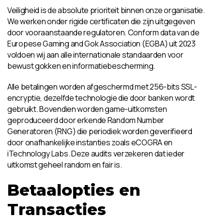
Veiligheid is de absolute prioriteit binnen onze organisatie.
We werken onder rigide certificaten die zijn uitgegeven
door vooraanstaande regulatoren. Conform data van de
Europese Gaming and Gok Association (EGBA) uit 2023
voldoen wij aan alle internationale standaarden voor
bewust gokken en informatiebescherming.
Alle betalingen worden afgeschermd met 256-bits SSL-
encryptie, dezelfde technologie die door banken wordt
gebruikt. Bovendien worden game-uitkomsten
geproduceerd door erkende Random Number
Generatoren (RNG) die periodiek worden geverifieerd
door onafhankelijke instanties zoals eCOGRA en
iTechnology Labs. Deze audits verzekeren dat ieder
uitkomst geheel random en fair is.
Betaalopties en
Transacties