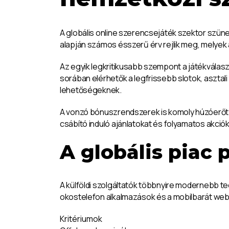
A globális online szerencsejáték szektor szüne
alapján számos ésszerű érv rejlik meg, melyek a
Az egyik legkritikusabb szempont a játékválas
sorában elérhetők a legfrissebb slotok, asztali
lehetőségeknek.
A vonzó bónuszrendszerek is komoly húzóerőt j
csábító induló ajánlatokat és folyamatos akciók
A globális piac 
A külföldi szolgáltatók többnyire modernebb t
okostelefon alkalmazások és a mobilbarát webold
Kritériumok