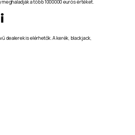
y meghaladják a több 1000000 eurós értéket.
i
vű dealerek is elérhetők. A kerék, blackjack,