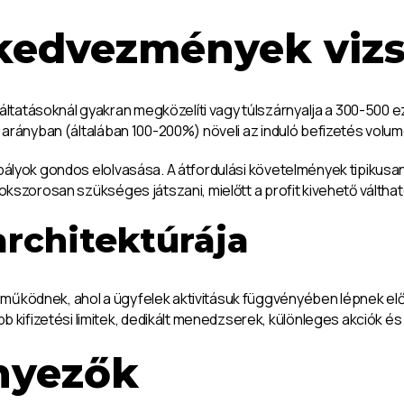
kedvezmények vizs
tatásoknál gyakran megközelíti vagy túlszárnyalja a 300-500 eze
x arányban (általában 100-200%) növeli az induló befizetés volu
bályok gondos elolvasása. A átfordulási követelmények tipikusan 
sokszorosan szükséges játszani, mielőtt a profit kivehető válthat
rchitektúrája
működnek, ahol a ügyfelek aktivitásuk függvényében lépnek előre
ifizetési limitek, dedikált menedzserek, különleges akciók és
ényezők