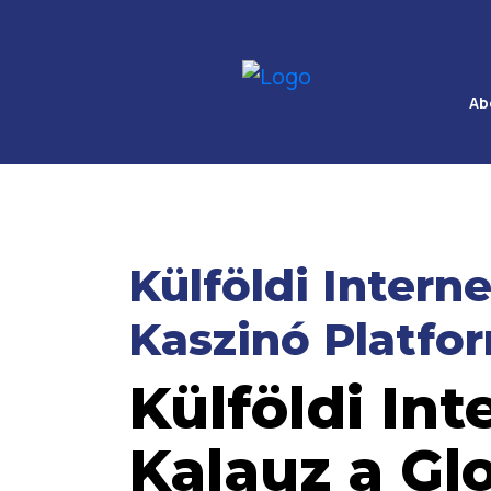
Ab
Külföldi Interne
Kaszinó Platfo
Külföldi Int
Kalauz a Gl