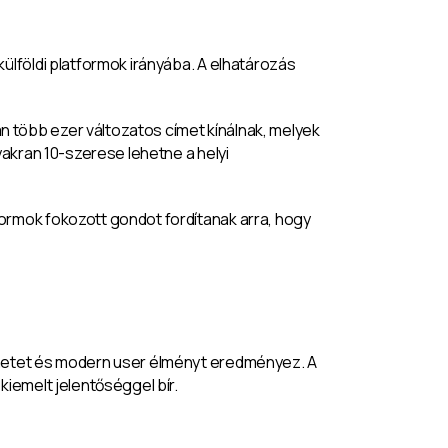
ülföldi platformok irányába. A elhatározás
 több ezer változatos címet kínálnak, melyek
yakran 10-szerese lehetne a helyi
formok fokozott gondot fordítanak arra, hogy
menetet és modern user élményt eredményez. A
kiemelt jelentőséggel bír.