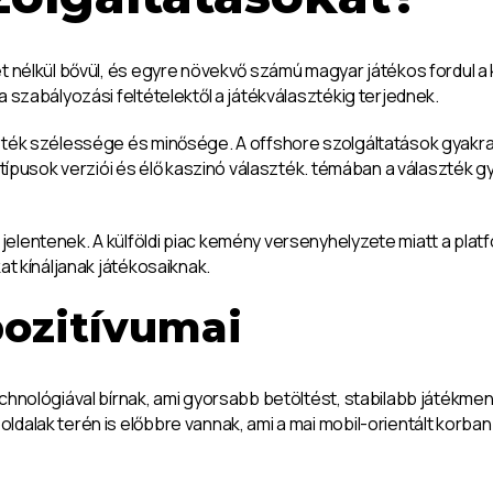
t nélkül bővül, és egyre növekvő számú magyar játékos fordul a k
 szabályozási feltételektől a játékválasztékig terjednek.
zték szélessége és minősége. A offshore szolgáltatások gyakran
 típusok verziói és élő kaszinó választék. témában a választék g
elentenek. A külföldi piac kemény versenyhelyzete miatt a plat
at kínáljanak játékosaiknak.
pozitívumai
echnológiával bírnak, ami gyorsabb betöltést, stabilabb játék
alak terén is előbbre vannak, ami a mai mobil-orientált korban 