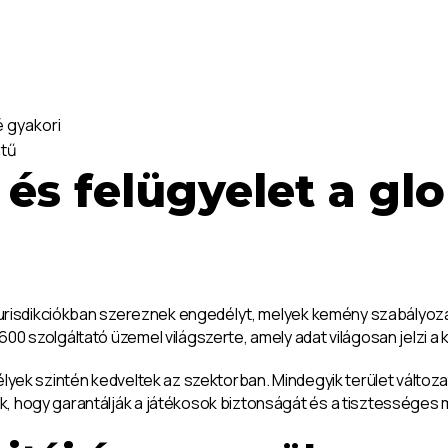
 gyakori
ntű
és felügyelet a glo
n jurisdikciókban szereznek engedélyt, melyek kemény szabályo
0 szolgáltató üzemel világszerte, amely adat világosan jelzi a k
délyek szintén kedveltek az szektorban. Mindegyik terület vált
k, hogy garantálják a játékosok biztonságát és a tisztességes