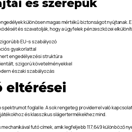
jtái és szerepük
ngedélyek különösen magas mértékű biztonságot nyújtanak. E
ködését és szavatolják, hogy a ügyfelek pénzeszközei elkülöní
szigorúbb EU-s szabályozó
ciós gyakorlattal
mert engedélyezési struktúra
entált, szigorú követelményekkel
odern északi szabályozás
 eltérései
bb spektrumot foglal le. A sok rengeteg providerrel való kapcsola
átékokhoz és klasszikus slágertermékekhez mind.
chanikával futó címek, amik legfeljebb 117,649 különböző nyer