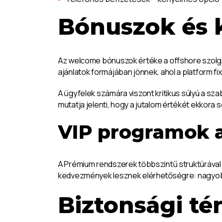
Bónuszok és 
Az welcome bónuszok értéke a offshore szolgál
ajánlatok formájában jönnek, ahol a platform fi
A ügyfelek számára viszont kritikus súlyú a sza
mutatja jelenti, hogy a jutalom értékét ekkora 
VIP programok a
A Prémium rendszerek többszintű struktúrával 
kedvezmények lesznek elérhetőségre: nagyobb k
Biztonsági t