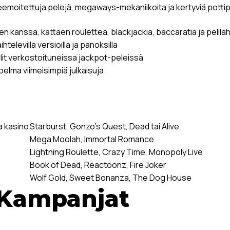
eemoitettuja pelejä, megaways-mekaniikoita ja kertyviä pott
 kanssa, kattaen roulettea, blackjackia, baccaratia ja pelilä
htelevilla versioilla ja panoksilla
lit verkostoituneissa jackpot-peleissä
elma viimeisimpiä julkaisuja
a kasino
Starburst, Gonzo’s Quest, Dead tai Alive
Mega Moolah, Immortal Romance
Lightning Roulette, Crazy Time, Monopoly Live
Book of Dead, Reactoonz, Fire Joker
Wolf Gold, Sweet Bonanza, The Dog House
 Kampanjat