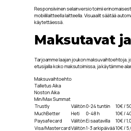
Responsiivinen selainversio toimii erinomaisesti 
mobiililaitteella laitteella. Visuaalit säätää a
käytettäessä.
Maksutavat ja
Tarjoamme laajan joukon maksuvaihtoehtoja, jot
etusijalla koko maksutoimissa, ja käytämme al
Maksuvaihtoehto
Talletus Aika
Noston Aika
Min/Max Summat
Trustly
Välitön
0-24 tuntiin
10€ / 5
MuchBetter
Heti
0-48 h
10€ / 4
Paysafecard
Välitön
Ei saatavilla
10€ / 1
Visa/Mastercard
Välitön
1-3 arkipäivää
10€ / 5