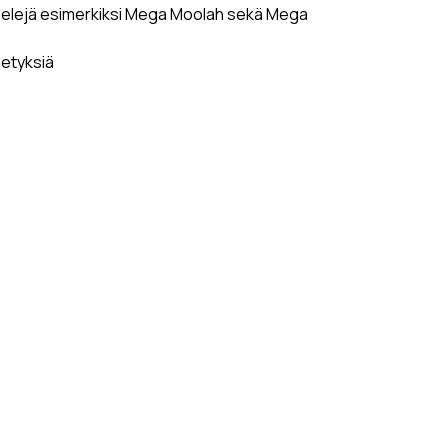
ipelejä esimerkiksi Mega Moolah sekä Mega
hetyksiä