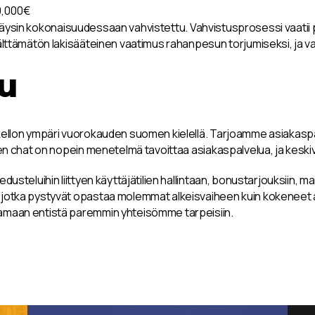
0,000€
 on täysin kokonaisuudessaan vahvistettu. Vahvistusprosessi vaati
älttämätön lakisääteinen vaatimus rahanpesun torjumiseksi, ja va
u
ellon ympäri vuorokauden suomen kielellä. Tarjoamme asiakaspalv
nen chat on nopein menetelmä tavoittaa asiakaspalvelua, ja keski
dusteluihin liittyen käyttäjätilien hallintaan, bonustarjouksiin, m
 jotka pystyvät opastaa molemmat alkeisvaiheen kuin kokeneet 
aamaan entistä paremmin yhteisömme tarpeisiin.