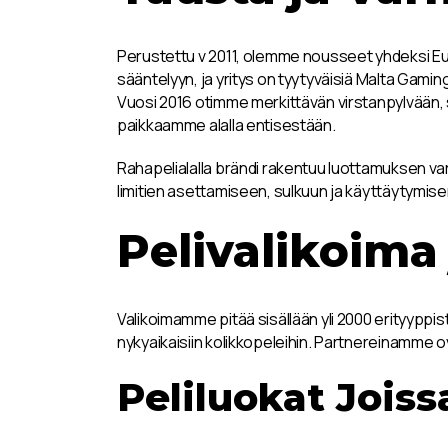
Perustettu v 2011, olemme nousseet yhdeksi Eu
sääntelyyn, ja yritys on tyytyväisiä Malta Gami
Vuosi 2016 otimme merkittävän virstanpylvään, s
paikkaamme alalla entisestään.
Rahapelialalla brändi rakentuu luottamuksen va
limitien asettamiseen, sulkuun ja käyttäytymis
Pelivalikoima 
Valikoimamme pitää sisällään yli 2000 erityyppist
nykyaikaisiin kolikkopeleihin. Partnereinamme ov
Peliluokat Jois