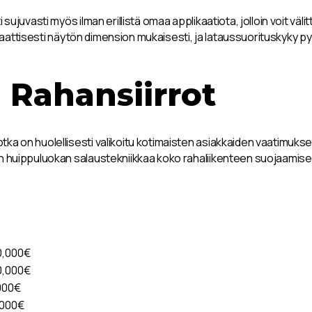
sujuvasti myös ilman erillistä omaa applikaatiota, jolloin voit väl
utomaattisesti näytön dimension mukaisesti, ja lataussuorituskyky
 Rahansiirrot
ka on huolellisesti valikoitu kotimaisten asiakkaiden vaatimuks
an huippuluokan salaustekniikkaa koko rahaliikenteen suojaamis
0,000€
0,000€
,000€
,000€