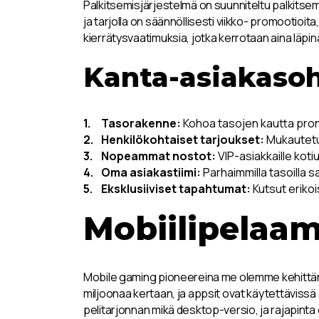
Palkitsemisjärjestelmä on suunniteltu palkitse
ja tarjolla on säännöllisesti viikko- promootioit
kierrätysvaatimuksia, jotka kerrotaan aina läp
Kanta-asiakas
Tasorakenne:
Kohoa tasojen kautta pron
Henkilökohtaiset tarjoukset:
Mukautetut
Nopeammat nostot:
VIP-asiakkaille kot
Oma asiakastiimi:
Parhaimmilla tasoilla s
Eksklusiiviset tapahtumat:
Kutsut erikoi
Mobiilipelaa
Mobile gaming pioneereina me olemme kehittänee
miljoonaa kertaan, ja appsit ovat käytettävissä 
pelitarjonnan mikä desktop-versio, ja rajapinta o