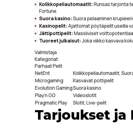
Kolikkopeliautomaatit:
Runsas tarjonta t
Fortune
Suora kasino:
Suora pelaaminen krupieerien
Kasinopelit:
Ajattomat pöytäpelit useilla vai
Jättipottipelit:
Massiiviset voittopotentiaa
Tuoreet julkaisut:
Joka viikko kasvava koko
Valmistaja
Kategoriat
Parhaat Pelit
NetEnt
Kolikkopeliautomaatit, Suor
Microgaming
Kasvavat pottipelit
Evolution Gaming
Suora kasino
Play’n GO
Videoslotit
Pragmatic Play
Slotit, Live-pelit
Tarjoukset ja