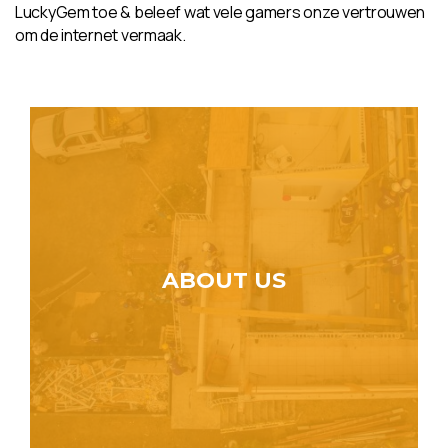
LuckyGem toe & beleef wat vele gamers onze vertrouwen
om de internet vermaak.
ABOUT US