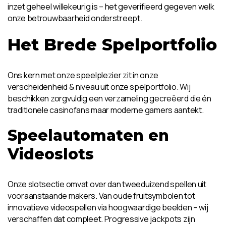
inzet geheel willekeurig is – het geverifieerd gegeven welk
onze betrouwbaarheid onderstreept.
Het Brede Spelportfolio
Ons kern met onze speelplezier zit in onze
verscheidenheid & niveau uit onze spelportfolio. Wij
beschikken zorgvuldig een verzameling gecreëerd die én
traditionele casinofans maar moderne gamers aantekt.
Speelautomaten en
Videoslots
Onze slotsectie omvat over dan tweeduizend spellen uit
vooraanstaande makers. Van oude fruitsymbolen tot
innovatieve videospellen via hoogwaardige beelden – wij
verschaffen dat compleet. Progressive jackpots zijn