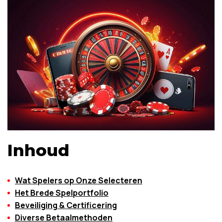
Inhoud
Wat Spelers op Onze Selecteren
Het Brede Spelportfolio
Beveiliging & Certificering
Diverse Betaalmethoden