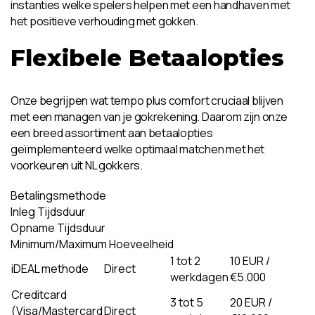
instanties welke spelers helpen met een handhaven met
het positieve verhouding met gokken.
Flexibele Betaalopties
Onze begrijpen wat tempo plus comfort cruciaal blijven
met een managen van je gokrekening. Daarom zijn onze
een breed assortiment aan betaalopties
geïmplementeerd welke optimaal matchen met het
voorkeuren uit NL gokkers.
Betalingsmethode
Inleg Tijdsduur
Opname Tijdsduur
Minimum/Maximum Hoeveelheid
1 tot 2
10 EUR /
iDEAL methode
Direct
werkdagen
€5.000
Creditcard
3 tot 5
20 EUR /
(Visa/Mastercard
Direct