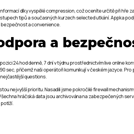
nformací díky vyspělé compression, což oceníte určitě při hře 
ýstupech tipů a současných kurzech selected utkání. Appka podp
u bezpečnost a convenience.
podpora a bezpečno
ci 24 hod denně, 7 dní v týdnu prostřednictvím live online kon
90 sec, přičemž naši operátoři komunikují v českém jazyce. Pro 
nejčastější questions.
ou nejvyšší prioritu. Nasadili jsme pokročilé firewall mechanismy
. Všechna hráčská data jsou archivována na zabezpečených serv
potíží.