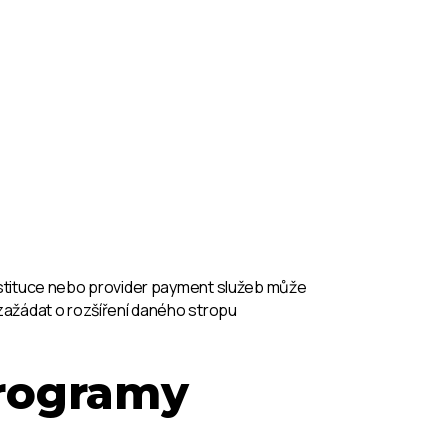
instituce nebo provider payment služeb může
 zažádat o rozšíření daného stropu
programy