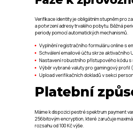
Verifikace identity je obligátním stupněm pro 
a potvrzení adresy trvalého pobytu. Běžná perio
periody pomocí automatických mechanismů.
Vyplnění registračního formuláru online s
Schválení emailové účtu skrze aktivačního 
Nastavení robustního přístupového kódu s s
Výběr vybrané valuty pro gamingový profil 
Upload verifikačních dokladů v sekci perso
Platební způs
Máme k dispozici pestré spektrum payment var
256bitovým encryption, které zaručuje maximáln
rozsahu od 100 Kč výše.