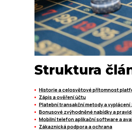
Struktura člá
Historie a celosvětové přítomnost plat
Zápis a ověření účtu
Platební transakční metody a vyplácení 
Bonusové zvýhodněné nabídky a pravid
Mobilní telefon aplikační software a avai
Zákaznická podpora a ochrana