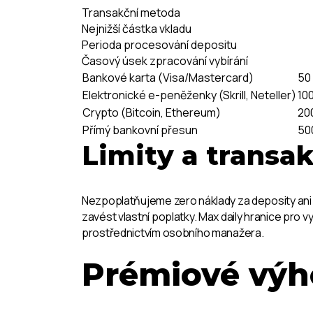
Transakční metoda
Nejnižší částka vkladu
Perioda procesování depositu
Časový úsek zpracování vybírání
Bankové karta (Visa/Mastercard)
50
Elektronické e-peněženky (Skrill, Neteller)
10
Crypto (Bitcoin, Ethereum)
20
Přímý bankovní přesun
50
Limity a transa
Nezpoplatňujeme zero náklady za deposity ani v
zavést vlastní poplatky. Max daily hranice pro
prostřednictvím osobního manažera.
Prémiové výh