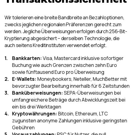
Wir tolerieren eine breite Bandbreite an Bezahloptionen,
zwecks jeglichen regionalen Präferenzen gerecht zum
werden. Jegliche Überweisungen erfolgen durch 256-Bit-
Kryptierung abgesichert – derselben Technologie, die
auch seitens Kreditinstituten verwendet erfolgt.
Bankkarten:
Visa, Mastercard inklusive sofortiger
Buchung wie auch Grenzen zwischen zehn Euro
sowie fünftausend Euro pro Überweisung
E-Wallets:
Moneybookers, Neteller, MuchBetter mit
bevorzugter Bearbeitung innerhalb für 6 Zeitstunden
Banküberweisungen:
SEPA-Überweisungen bei
umfangreichere Beträge durch Abwicklungszeit bei
ein bis drei Werktagen
Kryptowährungen:
Bitcoin, Ethereum, LTC
zugunsten anonyme Zahlungen inklusive geringsten
Gebühren
Vorauszahlungen:
PSC für Nutzer, die null