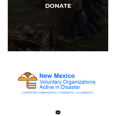
DONATE