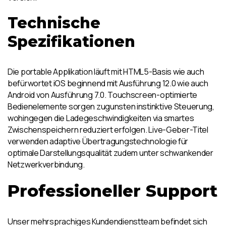
Technische
Spezifikationen
Die portable Applikation läuft mit HTML5-Basis wie auch
befürwortet iOS beginnend mit Ausführung 12.0 wie auch
Android von Ausführung 7.0. Touchscreen-optimierte
Bedienelemente sorgen zugunsten instinktive Steuerung,
wohingegen die Ladegeschwindigkeiten via smartes
Zwischenspeichern reduziert erfolgen. Live-Geber-Titel
verwenden adaptive Übertragungstechnologie für
optimale Darstellungsqualität zudem unter schwankender
Netzwerkverbindung.
Professioneller Support
Unser mehrsprachiges Kundendienstteam befindet sich