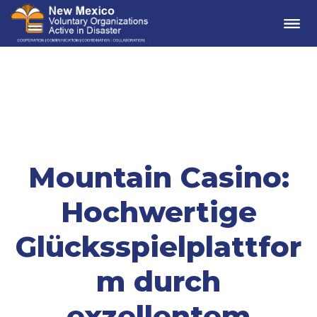
Me
Mountain Casino:
Hochwertige
Glücksspielplattfor
m durch
exzellentem