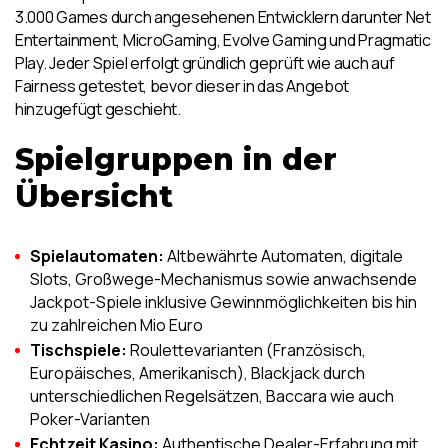
3.000 Games durch angesehenen Entwicklern darunter Net
Entertainment, MicroGaming, Evolve Gaming und Pragmatic
Play. Jeder Spiel erfolgt gründlich geprüft wie auch auf
Fairness getestet, bevor dieser in das Angebot
hinzugefügt geschieht.
Spielgruppen in der
Übersicht
Spielautomaten:
Altbewährte Automaten, digitale
Slots, Großwege-Mechanismus sowie anwachsende
Jackpot-Spiele inklusive Gewinnmöglichkeiten bis hin
zu zahlreichen Mio Euro
Tischspiele:
Roulettevarianten (Französisch,
Europäisches, Amerikanisch), Blackjack durch
unterschiedlichen Regelsätzen, Baccara wie auch
Poker-Varianten
Echtzeit Kasino:
Authentische Dealer-Erfahrung mit