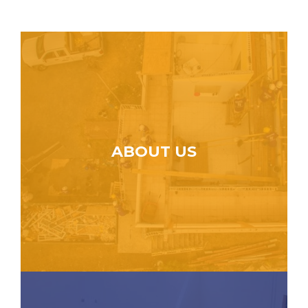
ABOUT US