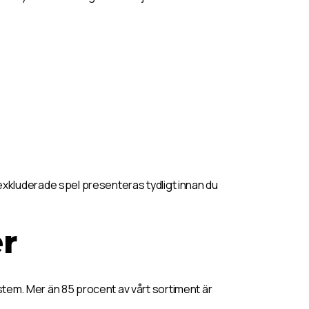
xkluderade spel presenteras tydligt innan du
r
tem. Mer än 85 procent av vårt sortiment är