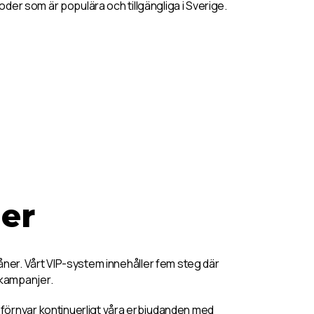
oder som är populära och tillgängliga i Sverige.
er
åner. Vårt VIP-system innehåller fem steg där
 kampanjer.
 förnyar kontinuerligt våra erbjudanden med