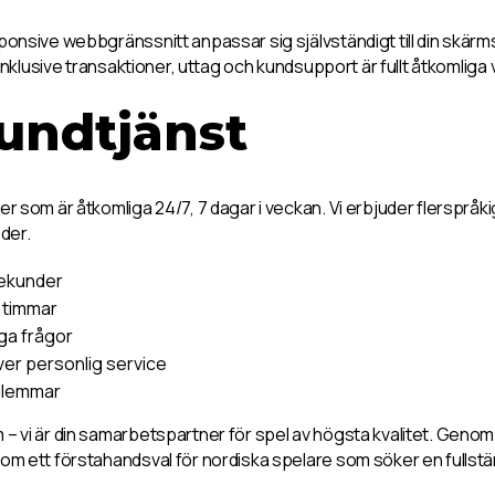
sponsive webbgränssnitt anpassar sig självständigt till din skär
 inklusive transaktioner, uttag och kundsupport är fullt åtkomliga
undtjänst
ter som är åtkomliga 24/7, 7 dagar i veckan. Vi erbjuder flersp
der.
sekunder
 timmar
ga frågor
ver personlig service
dlemmar
– vi är din samarbetspartner för spel av högsta kvalitet. Genom
om ett förstahandsval för nordiska spelare som söker en fullstän