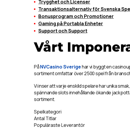
Trygghet och Licenser
Transaktionsalternativ för Svenska Spe
Bonusprogram och Promotioner
Gaming på Portabla Enheter
Support och Support
Vårt Imponer
På
NVCasino Sverige
har vi byggt en casinou
sortiment omfattar över 2500 spel från bransch
Vi inser att varje enskild spelare har unika smak,
spännande slots innehållande ökande jackpottar t
sortiment.
Spelkategori
Antal Titlar
Populäraste Leverantör