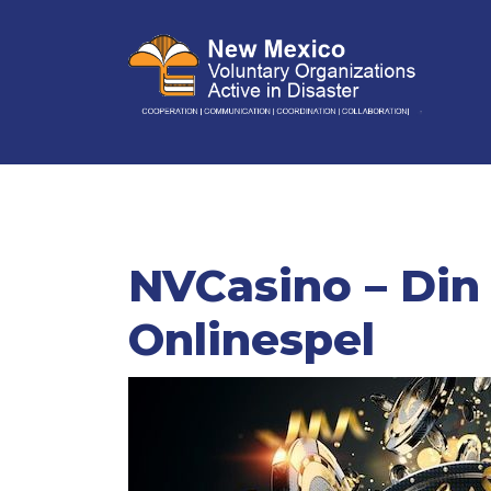
NVCasino – Din
Onlinespel