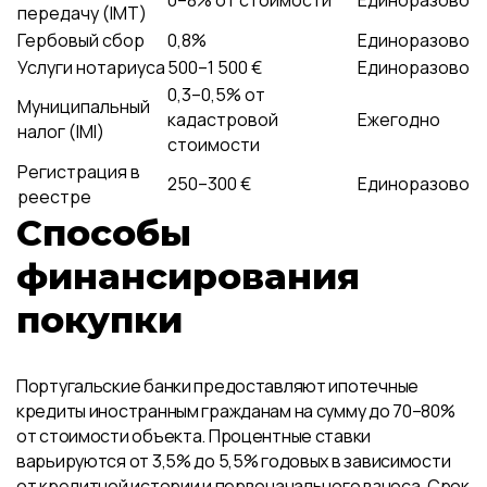
0–8% от стоимости
Единоразово
передачу (IMT)
Гербовый сбор
0,8%
Единоразово
Услуги нотариуса
500–1 500 €
Единоразово
0,3–0,5% от
Муниципальный
кадастровой
Ежегодно
налог (IMI)
стоимости
Регистрация в
250–300 €
Единоразово
реестре
Способы
финансирования
покупки
Португальские банки предоставляют ипотечные
кредиты иностранным гражданам на сумму до 70–80%
от стоимости объекта. Процентные ставки
варьируются от 3,5% до 5,5% годовых в зависимости
от кредитной истории и первоначального взноса. Срок