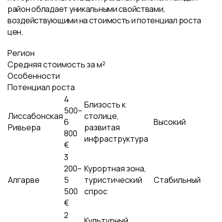
район обладает уникальными свойствами,
воздействующими на стоимость и потенциал роста
цен.
Регион
Средняя стоимость за м²
Особенности
Потенциал роста
4
Близость к
500–
Лиссабонская
столице,
6
Высокий
Ривьера
развитая
800
инфраструктура
€
3
200–
Курортная зона,
Алгарве
5
туристический
Стабильный
500
спрос
€
2
Культурный