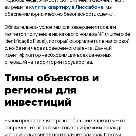
подбора недвижимости до получения ключей, и если
вы решите
купить квартиру в Лиссабоне
, мы
обеспечим юридическую безопасность сделки.
Обязательным условием для завершения сделки
является получение налогового номера NIF (Número de
Identificação Fiscal), который оформляется в налоговой
службе или через доверенного агента. Данный
идентификатор необходим для всех денежных
операций на территории государства.
Типы объектов и
регионы для
инвестиций
Рынок предоставляет разнообразные варианты — от
современных апартаментов в прибрежных зонах до
исторических вилл в центральных районах. Каждый