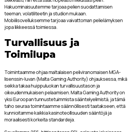
selkeästi, niin että saat nopeasti mieluisasi pelin.
Hakuominaisuutemme tarjoaa pelien suodattamisen
teeman, volatiliteetin ja studion mukaan.
Mobiilisovelluksemme tarjoaa vaivattoman pelielämyksen
jopa liikkeessä toimiessa.
Turvallisuus ja
Toimilupa
Toimintaamme ohjaa maltalaisen peliviranomaisen MGA-
lisenssin-luvan (Malta Gaming Authority) ohjauksessa, mikä
seikka takaa huippuluokan turvallisuustason ja
oikeudenmukaisen pelaamisen. Malta Gaming Authority on
yksi Euroopan tunnustetuimmista sääntelyelimistä, ja tämä
taho seuraa toimintaamme säännöllisesti taatakseen, että
kunnioitamme kaikkia kasinoteollisuuden sääntöjä ja
moraalisesti korkeita standardeja.