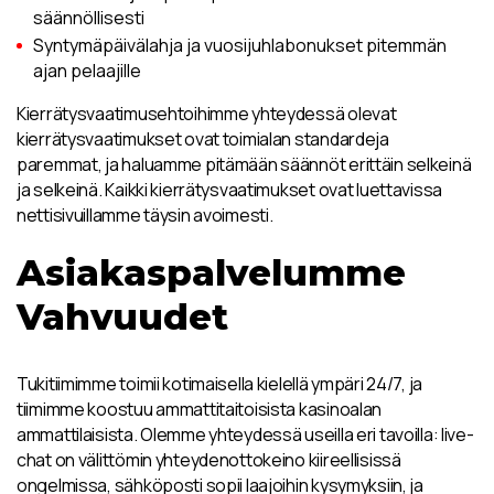
säännöllisesti
Syntymäpäivälahja ja vuosijuhlabonukset pitemmän
ajan pelaajille
Kierrätysvaatimusehtoihimme yhteydessä olevat
kierrätysvaatimukset ovat toimialan standardeja
paremmat, ja haluamme pitämään säännöt erittäin selkeinä
ja selkeinä. Kaikki kierrätysvaatimukset ovat luettavissa
nettisivuillamme täysin avoimesti.
Asiakaspalvelumme
Vahvuudet
Tukitiimimme toimii kotimaisella kielellä ympäri 24/7, ja
tiimimme koostuu ammattitaitoisista kasinoalan
ammattilaisista. Olemme yhteydessä useilla eri tavoilla: live-
chat on välittömin yhteydenottokeino kiireellisissä
ongelmissa, sähköposti sopii laajoihin kysymyksiin, ja