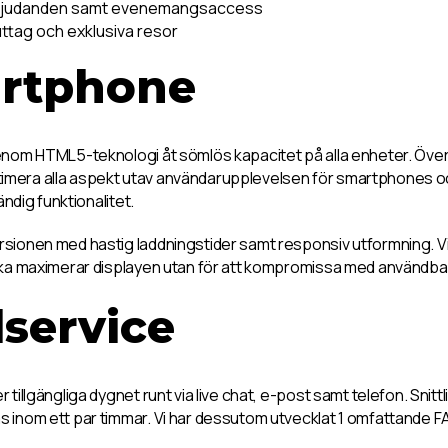
erbjudanden samt evenemangsaccess
ttag och exklusiva resor
artphone
nom HTML5-teknologi åt sömlös kapacitet på alla enheter. Över 
optimera alla aspekt utav användarupplevelsen för smartphones o
ndig funktionalitet.
onen med hastig laddningstider samt responsiv utformning. Vi h
lka maximerar displayen utan för att kompromissa med användba
service
llgängliga dygnet runt via live chat, e-post samt telefon. Snittli
inom ett par timmar. Vi har dessutom utvecklat 1 omfattande FA