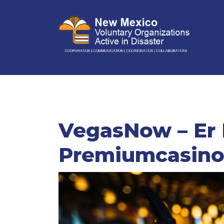
VegasNow – Er K
Premiumcasin