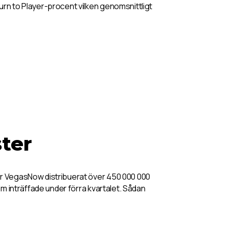
urn to Player-procent vilken genomsnittligt
ter
har VegasNow distribuerat över 450 000 000
om inträffade under förra kvartalet. Sådan