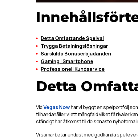
Innehållsfört
Detta Omfattande Spelval
Trygga Betalningslösningar
Särskilda Bonuserbjudanden
Gaming i Smartphone
Professionell Kundservice
Detta Omfatt
Vid
Vegas Now
har vi byggt en spelportfölj so
tillhandahåller vi ett mångfald vilket få rivaler
ständigt har åtkomst till de senaste nyheterna 
Vi samarbetar endast med godkända spelleverant