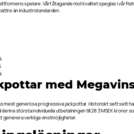
attformens spelare. Vårt åtagande mot kvalitet speglas i vår Ret
 bättre än industristandarden.
%
%
%
ckpottar med Megavins
ns mest generösa progressiva jackpottar. Historiskt sett sett 
 denna största individuella utbetalningen till 28.3 MSEK kronor s
tt generera verkliga vinstmöjligheter.