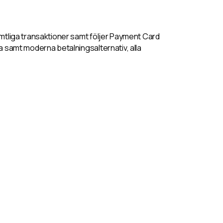
samtliga transaktioner samt följer Payment Card
la samt moderna betalningsalternativ, alla