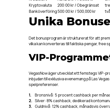
Kryptovaluta
200:00 kr / Obegränsat
tr
Banköverföring
500:00 kr / 500,000 kr
tv
Unika Bonus
Det bonusprogram är strukturerat för att pre
vilka kan konverteras till faktiska pengar, free 
VIP-Programmet
VegasNow äger utvecklat ett femstegs VIP-prog
inbjudan till exklusiva evenemang på Las Vega
spelpreferenser.
Bronsnivå: 5 procent cashback per månad
Silver: 8% cashback, dedikerad kontoma
Guldnivå: 12% cashback, månadsvis överr