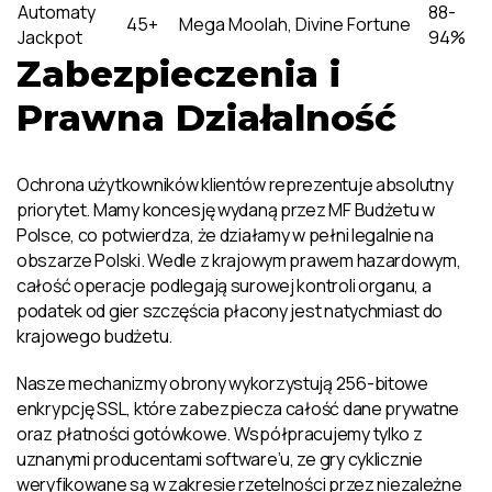
Automaty
88-
45+
Mega Moolah, Divine Fortune
Jackpot
94%
Zabezpieczenia i
Prawna Działalność
Ochrona użytkowników klientów reprezentuje absolutny
priorytet. Mamy koncesję wydaną przez MF Budżetu w
Polsce, co potwierdza, że działamy w pełni legalnie na
obszarze Polski. Wedle z krajowym prawem hazardowym,
całość operacje podlegają surowej kontroli organu, a
podatek od gier szczęścia płacony jest natychmiast do
krajowego budżetu.
Nasze mechanizmy obrony wykorzystują 256-bitowe
enkrypcję SSL, które zabezpiecza całość dane prywatne
oraz płatności gotówkowe. Współpracujemy tylko z
uznanymi producentami software’u, ze gry cyklicznie
weryfikowane są w zakresie rzetelności przez niezależne