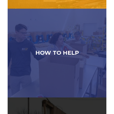
HOW TO HELP