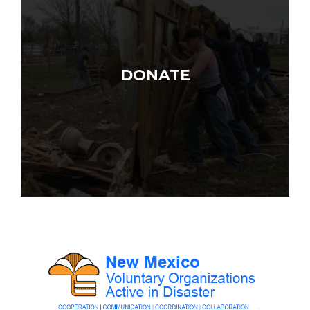
DONATE