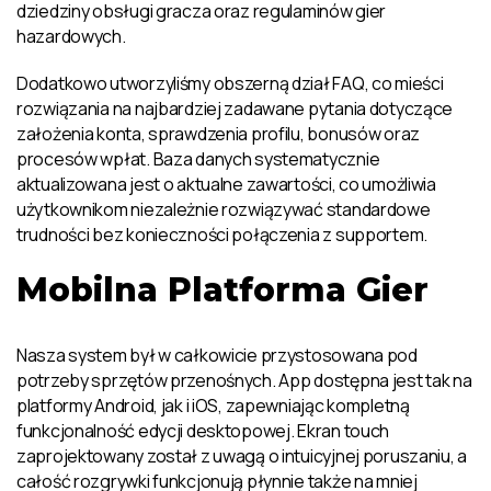
dziedziny obsługi gracza oraz regulaminów gier
hazardowych.
Dodatkowo utworzyliśmy obszerną dział FAQ, co mieści
rozwiązania na najbardziej zadawane pytania dotyczące
założenia konta, sprawdzenia profilu, bonusów oraz
procesów wpłat. Baza danych systematycznie
aktualizowana jest o aktualne zawartości, co umożliwia
użytkownikom niezależnie rozwiązywać standardowe
trudności bez konieczności połączenia z supportem.
Mobilna Platforma Gier
Nasza system był w całkowicie przystosowana pod
potrzeby sprzętów przenośnych. App dostępna jest tak na
platformy Android, jak i iOS, zapewniając kompletną
funkcjonalność edycji desktopowej. Ekran touch
zaprojektowany został z uwagą o intuicyjnej poruszaniu, a
całość rozgrywki funkcjonują płynnie także na mniej