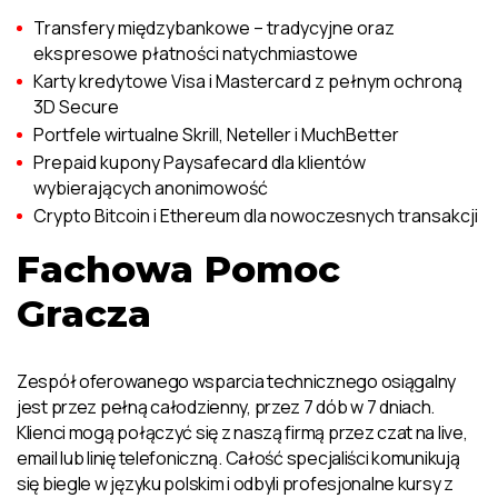
Transfery międzybankowe – tradycyjne oraz
ekspresowe płatności natychmiastowe
Karty kredytowe Visa i Mastercard z pełnym ochroną
3D Secure
Portfele wirtualne Skrill, Neteller i MuchBetter
Prepaid kupony Paysafecard dla klientów
wybierających anonimowość
Crypto Bitcoin i Ethereum dla nowoczesnych transakcji
Fachowa Pomoc
Gracza
Zespół oferowanego wsparcia technicznego osiągalny
jest przez pełną całodzienny, przez 7 dób w 7 dniach.
Klienci mogą połączyć się z naszą firmą przez czat na live,
email lub linię telefoniczną. Całość specjaliści komunikują
się biegle w języku polskim i odbyli profesjonalne kursy z